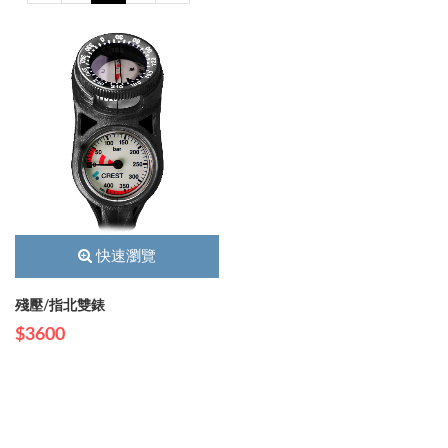
快速瀏覽
殘壓/指北雙錶
$3600