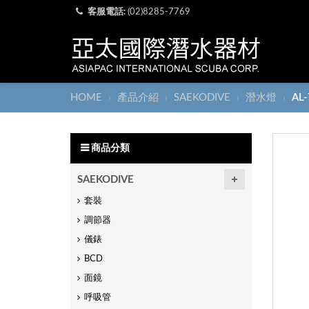
客服電話:
(02)8285-7769
HOME
產品介紹
SAEKODIVE
潛水燈
AL
›
›
›
›
商品分類
SAEKODIVE
套裝
調節器
儀錶
BCD
面鏡
呼吸管