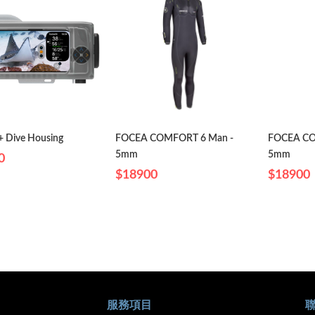
+ Dive Housing
FOCEA COMFORT 6 Man -
FOCEA CO
5mm
5mm
0
$18900
$18900
服務項目