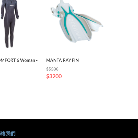
MFORT 6 Woman -
MANTA RAY FIN
D710V
$4780
$5500
$3200
聯絡我們