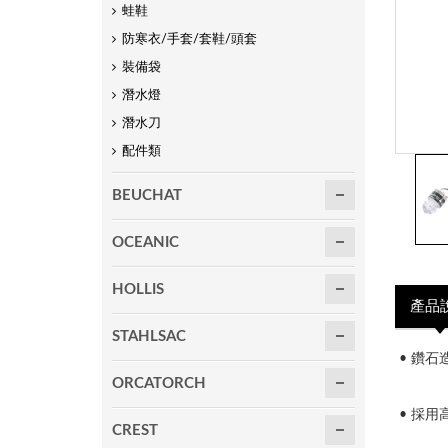
蛙鞋
防寒衣/手套/套鞋/頭套
裝備袋
潛水燈
潛水刀
配件類
BEUCHAT
OCEANIC
HOLLIS
產品
STAHLSAC
•
鑽石
ORCATORCH
•
採用高
CREST