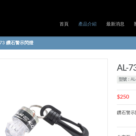
首頁
產品介紹
最新消息
-73 鑽石警示閃燈
AL-
型號：AL-
$250
鑽石警示