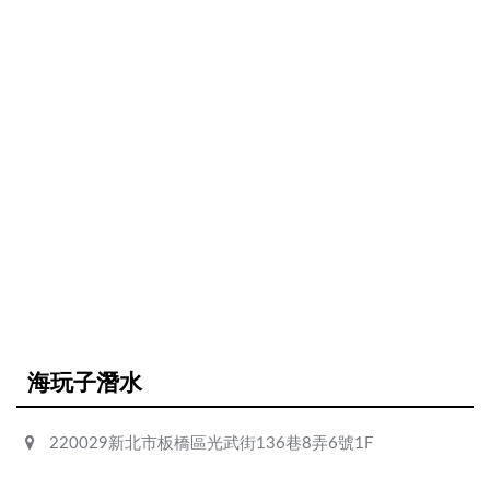
海玩子潛水
220029新北市板橋區光武街136巷8弄6號1F