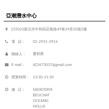
亞潮潛水中心
235023新北市中和區莊敬路49巷29弄20號2樓
電 話
：
02-2931-2916
夏郁茜
聯絡人
：
E-mail
：
d23673037@gmail.com
營業時間
：
13:30-21:30
備 註
：
SAEKODIVE
BEUCHAT
OCEANIC
HOLLIS