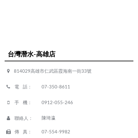
台灣潛水-高雄店
814029高雄市仁武區霞海南一街33號
電 話
：
07-350-8611
手 機
：
0912-055-246
陳琦瀛
聯絡人
：
傳 真
：
07-554-9982