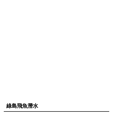
綠島飛魚潛水