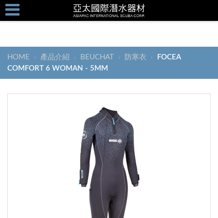
HOME
產品介紹
BEUCHAT
防寒衣
FOCEA
›
›
›
›
COMFORT 6 WOMAN - 5MM