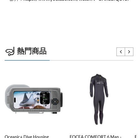
熱門商品
Oceanic+ Dive Housing
FOCEA COMFORT 6 Man -
F