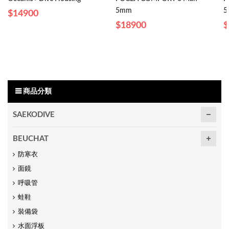
5mm
5
$14900
$18900
$
商品分類
SAEKODIVE
BEUCHAT
防寒衣
面鏡
呼吸管
蛙鞋
裝備袋
水面浮板