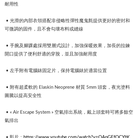
耐用性
• 光滑的內部衣領搭配非侵略性彈性魔鬼氈提供更好的密封和
可微調的固件，且不會勾壞布料或縫線
• 手腕及腳踝處採用雙層式設計，加強保暖效果，加長的拉鍊
開口提供了便利舒適的穿脫，並且加強耐用度
• 左手附有電腦錶固定片，保持電腦錶於適當位置
• 附有超柔軟的 Elaskin Neoprene 材質 5mm 頭套，夜光塗料
圖騰以提高安全性
• « Air Escape System » 空氣排出系統，戴上頭套時可將多餘空
氣排出
影片：
https://www.youtube.com/watch?v=OAnGEfQCYbY
•