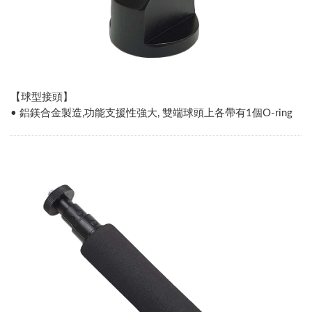
【球型接頭】
• 鋁鎂合金製造,功能支援性強大, 雙端球頭上各帶有1個O-ring