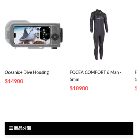
Oceanic+ Dive Housing
FOCEA COMFORT 6 Man -
F
5mm
5
$14900
$18900
$
商品分類