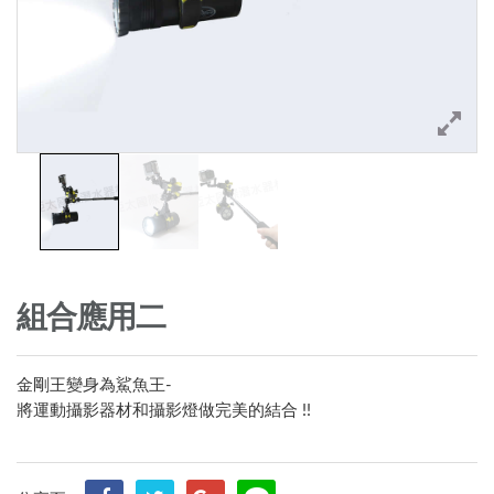
組合應用二
金剛王變身為鯊魚王-
將運動攝影器材和攝影燈做完美的結合 !!