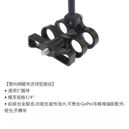
【雙向蝴蝶夾含球型接頭】
• 適用1"圓球
• 螺牙規格1/4"
• 鋁鎂合金製造,功能支援性強大,可整合GoPro等種種攝影配件,
燈光,手機等