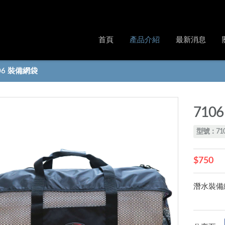
首頁
產品介紹
最新消息
06 裝備網袋
710
型號：71
$750
潛水裝備