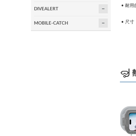
• 耐用
DIVEALERT
• 尺寸：3
MOBILE-CATCH