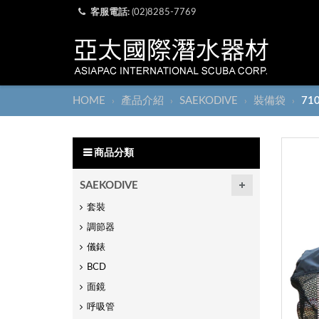
客服電話:
(02)8285-7769
HOME
產品介紹
SAEKODIVE
裝備袋
71
›
›
›
›
商品分類
SAEKODIVE
套裝
調節器
儀錶
BCD
面鏡
呼吸管