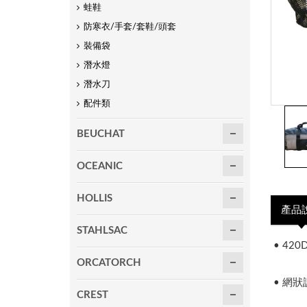
蛙鞋
防寒衣/手套/套鞋/頭套
裝備袋
潛水燈
潛水刀
配件類
BEUCHAT
OCEANIC
HOLLIS
產品
STAHLSAC
• 42
ORCATORCH
• 網
CREST