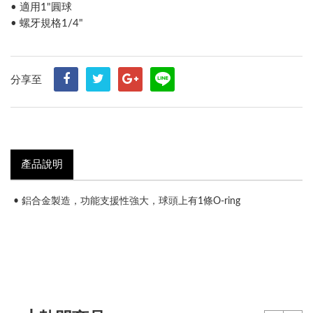
• 適用1"圓球
• 螺牙規格1/4"
分享至
產品說明
• 鋁合金製造，功能支援性強大，球頭上有1條O-ring