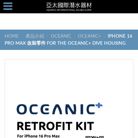
HOME
產品介紹
OCEANIC
OCEANIC+
IPHONE 16
›
›
›
›
PRO MAX 改裝零件 FOR THE OCEANIC+ DIVE HOUSING