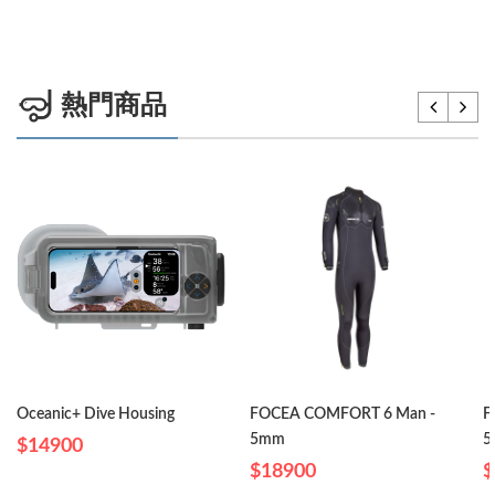
熱門商品
Oceanic+ Dive Housing
FOCEA COMFORT 6 Man -
F
5mm
5
$14900
$18900
$