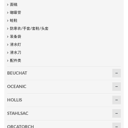
面镜
唿吸管
蛙鞋
防寒衣/手套/套鞋/头套
装备袋
潜水灯
潜水刀
配件类
BEUCHAT
OCEANIC
HOLLIS
STAHLSAC
ORCATORCH