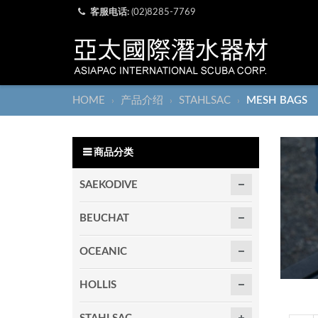
客服电话:
(02)8285-7769
HOME
产品介绍
STAHLSAC
MESH BAGS
›
›
›
商品分类
SAEKODIVE
BEUCHAT
OCEANIC
HOLLIS