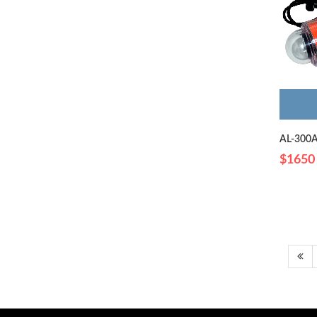
AL-30
$1650