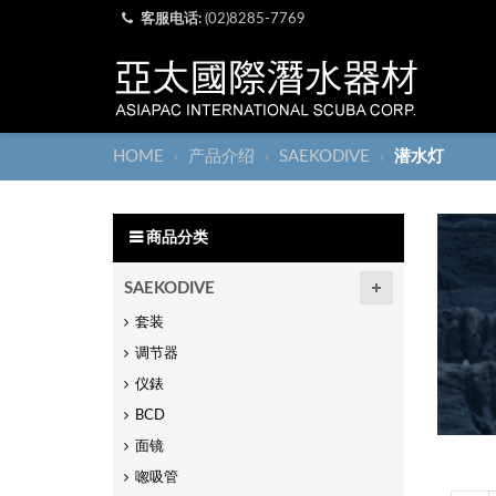
客服电话:
(02)8285-7769
HOME
产品介绍
SAEKODIVE
潜水灯
›
›
›
商品分类
SAEKODIVE
套装
调节器
仪錶
BCD
面镜
唿吸管