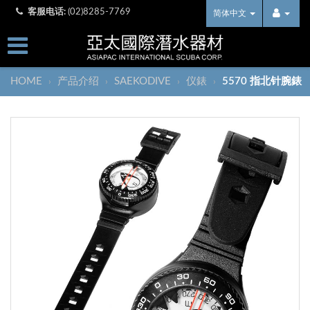
客服电话:
(02)8285-7769
简体中文
HOME
产品介绍
SAEKODIVE
仪錶
5570 指北针腕錶
›
›
›
›