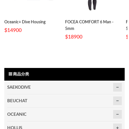
Oceanic+ Dive Housing
FOCEA COMFORT 6 Man -
F
5mm
5
$14900
$18900
$
商品分类
SAEKODIVE
BEUCHAT
OCEANIC
HOLLIS