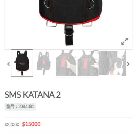
SMS KATANA 2
型号：208.1381
$15000
$22000