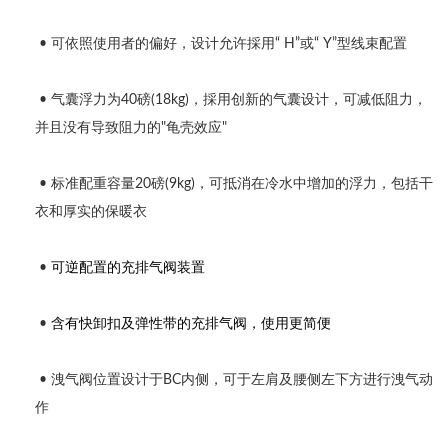
• 可依照使用者的偏好，设计允许採用“ H”或“ Y”型线束配置
• 气囊浮力为40磅(18kg)，採用创新的气囊设计，可减低阻力，
并且没有导致阻力的"龟壳效应"
• 标准配重容量20磅(9kg)，可抵消在冷水中增加的浮力，包括干
衣和厚实的保暖衣
•
可逆配置的充排气阀装置
•
含有快卸扣及弹性带的充排气阀，使用更简便
• 洩气阀位置设计于BC内侧，可于左肩及腰侧左下方进行洩气动
作