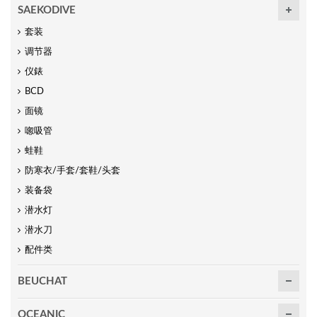
SAEKODIVE
套装
调节器
仪錶
BCD
面镜
唿吸管
蛙鞋
防寒衣/手套/套鞋/头套
装备袋
潜水灯
潜水刀
配件类
BEUCHAT
OCEANIC