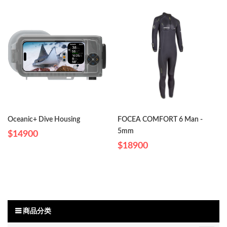
Oceanic+ Dive Housing
FOCEA COMFORT 6 Man -
5mm
$14900
$18900
商品分类