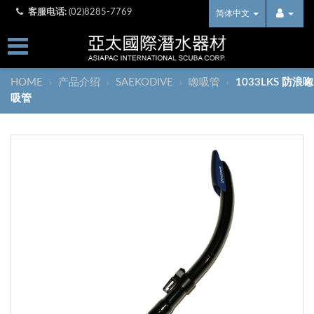
客服电话:
(02)8285-7769
简体中文
HOME
产品介绍
SAEKODIVE
唿吸管
1033LKS 防浪唿
›
›
›
›
吸管