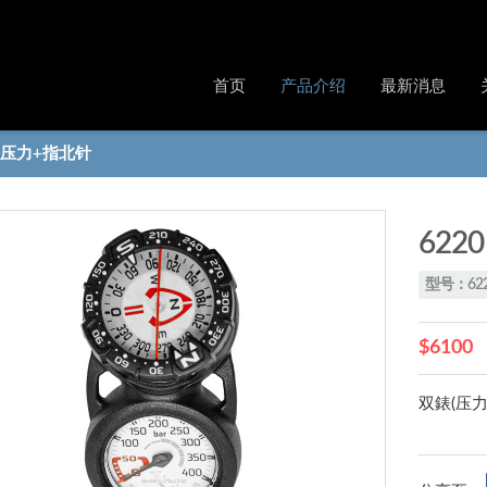
首页
产品介绍
最新消息
0 压力+指北针
622
型号：62
$6100
双錶(压力