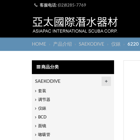
客服电话:
(02)8285-7769
HOME
产品介绍
SAEKODIVE
仪錶
622
›
›
›
›
商品分类
SAEKODIVE
套装
调节器
仪錶
BCD
面镜
唿吸管