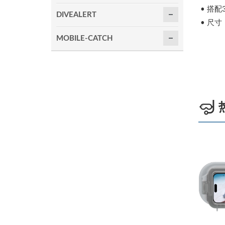
• 搭配
DIVEALERT
• 尺寸：1
MOBILE-CATCH