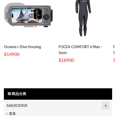
Oceanic+ Dive Housing
FOCEA COMFORT 6 Man -
F
5mm
5
$14900
$18900
$
商品分类
SAEKODIVE
套装