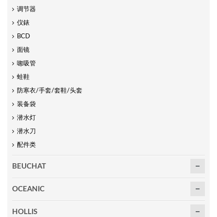
调节器
仪錶
BCD
面镜
唿吸管
蛙鞋
防寒衣/手套/套鞋/头套
装备袋
潜水灯
潜水刀
配件类
BEUCHAT
OCEANIC
HOLLIS