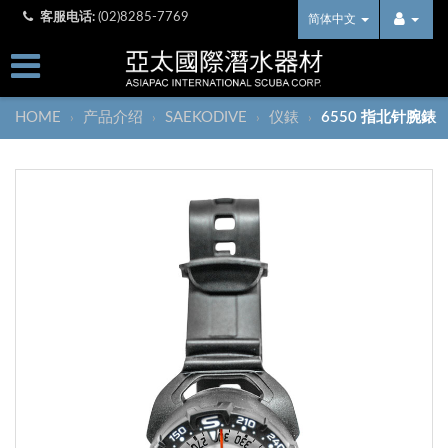
客服电话:
(02)8285-7769
简体中文
HOME
产品介绍
SAEKODIVE
仪錶
6550 指北针腕錶
›
›
›
›